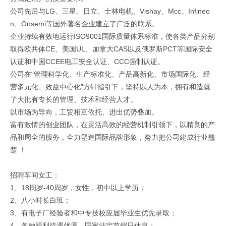
公司先后与LG、三星、日立、士林电机、Vishay、Mcc、Infineo
n、Onsemi等国外著名企业建立了广泛的联系。
企业持续有效地运行ISO9001国际质量体系标准，使各类产品分别
取得欧共体CE、美国UL、加拿大CAS以及俄罗斯PCT等国际安全
认证和中国CCEE电工安全认证、CCC强制认证。
公司在“管理科学化、生产标准化、产品高新化、市场国际化、经
营多元化、效益中心化”方针指引下，坚持以人为本，拥有和造就
了大批有专长的管理、技术和经营人才。
以市场为导向，工贸相互依托、进出优势叠加。
富有激情的创业团队，在灵活高效的经营机制引领下，以精良的产
品和周全的服务，全力塑造国际品牌形象，努力把公司建成行业翘
楚 ！
招聘车间女工：
1、18周岁-40周岁，女性，初中以上学历；
2、八小时长白班；
3、有电子厂经验者和中专技校应届毕业生优先录取；
4、各种福利待遇优厚，国家法定节假日休息；